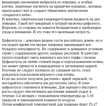
мешающие насекомым выбраться из ловушки, и особые
клетки, лишенные пигмента на крышечке кувшина , которые
пропускают свет и создают обманчивое впечатление
«открытого неба».
И конечно, смертоносная пищеварительная жидкость на дне
ловушки. Такой вот коварный и хитрый малютка-цефалотус.
Впрочем, со стороны он кажется беззащитным и требующим
ухода и внимания. И это тоже его маленькая хитрость.
Цефалотусы – довольно редкие гости российских домов, но в
последнее время эти милые хищники завоевывают все
большую популярность. Их содержание в домашних условиях
схоже с содержанием других хищных растений. В качестве
грунта подойдет смесь верхового кислого торфа с песком.
Цефалотусы не любят стоячей воды и переувлажнения почвы,
это может привести к повреждению и загниванию корней.
Поэтому не следует поливать их слишком часто, стоит
дождаться подсыхания верхнего слоя почвы.
Если вы хотите получить растения с яркой окраской, то
постарайтесь обеспечить им достаточно света. В тени
цефалотусы становятся зелеными. Для хорошего быстрого
роста следует обеспечивать растениям зимний отдых в
течение 3-4 месяцев с понижением температуры до 5-10
градусов и уменьшением влажности воздуха.
Летом комфортной температурой для хищника будет 25-27