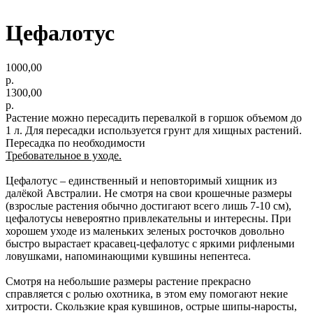
Цефалотус
1000,00
р.
1300,00
р.
Растение можно пересадить перевалкой в горшок объемом до
1 л. Для пересадки используется грунт для хищных растений.
Пересадка по необходимости
Требовательное в уходе.
Цефалотус – единственный и неповторимый хищник из
далёкой Австралии. Не смотря на свои крошечные размеры
(взрослые растения обычно достигают всего лишь 7-10 см),
цефалотусы невероятно привлекательны и интересны. При
хорошем уходе из маленьких зеленых росточков довольно
быстро вырастает красавец-цефалотус с яркими рифлеными
ловушками, напоминающими кувшины непентеса.
Смотря на небольшие размеры растение прекрасно
справляется с ролью охотника, в этом ему помогают некие
хитрости. Скользкие края кувшинов, острые шипы-наросты,