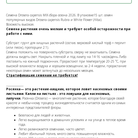
Семена Drosera capensis MIX сбора сезона 2026. В упаковке15 шт. семян
популярных видов Drosera capensis Rubra и White Flower (Alba).
Всхожесть высокая.
Семена растения очень мелкие и требуют особой осторожности при
работе с ними.
Субстрат: грунт для хищных растений (состав: верховой кислый торф + перлит
(или песок), пропорции 2:1).
Семена положить на поверхность субстрата, сверху не закапывать. Семена
должны видеть свет. Накрыть пленкой и под лампу на 14-16 часов/день Либо
поставить на южный подоконник. Прорастают при температуре 20-25 °C, при
высокой влажности воздуха и хорошем освещении, за 2-4 недели, прорастание
некоторых семян может затянуться до нескольких месяцев.
Стратификация семенам не требуется!
______________
Росянка— это растение-хищник, которое ловит насекомых своими
листьями. Капли на листьях - это ловушки для насекомых,
липучки.
Росянка (Drosera) — многолетнее растение, которое благодаря своей
красоте и необычному процессу жизнедеятельности считается одним из самых
интересных представителей флоры.
Безопасно для людей и животных.
Легко выращивается в домашних условиях и на улице в теплое время
года.
Легко размножается семенами, часто цветет.
Любит обильный полив, много света, повышенную влажность.