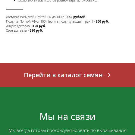
Около 200 видов и сортов росянок зарегистрировано.
______________
Доставка посылкой Почтой РФ до 100 г -
350 рублей
Посылка Почтой РФ от 100г (если в посылку входит грунт) -
500 руб.
Яндекс доставка -
350 руб.
Озон доставка -
250 руб.
Перейти в каталог семян
Мы на связи
Мы всегда готовы проконсультировать по выращиванию