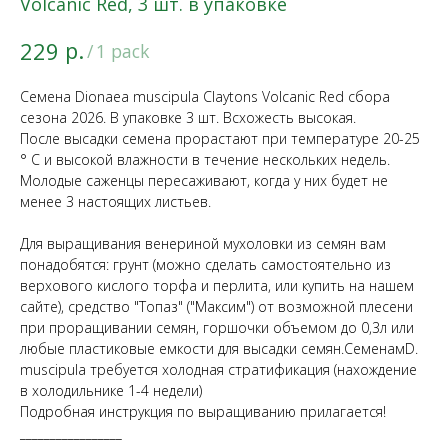
Volcanic Red, 3 шт. в упаковке
р.
229
/
1 pack
Семена Dionaea muscipula Claytons Volcanic Red сбора
сезона 2026. В упаковке 3 шт. Всхожесть высокая.
После высадки семена прорастают при температуре 20-25
° C и высокой влажности в течение нескольких недель.
Молодые саженцы пересаживают, когда у них будет не
менее 3 настоящих листьев.
Для выращивания венериной мухоловки из семян вам
понадобятся: грунт (можно сделать самостоятельно из
верхового кислого торфа и перлита, или купить на нашем
сайте), средство "Топаз" ("Максим") от возможной плесени
при проращивании семян, горшочки объемом до 0,3л или
любые пластиковые емкости для высадки семян.СеменамD.
muscipula требуется холодная стратификация (нахождение
в холодильнике 1-4 недели)
Подробная инструкция по выращиванию прилагается!
_________________