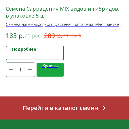
Семена Саррацения MIX видов и гибридов,
С
в упаковке 5 шт.
уп
Семена насекомоядного растения Sarracenia. Многолетнее
2
растение, ловит любых насекомых
р.
р.
185
289
/
1 pack
/
1 pack
Подробнее
Купить
Перейти в каталог семян